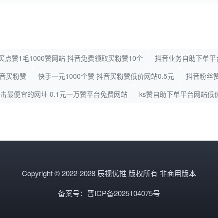
买点赞1毛1000赞网站 抖音免费领取买粉赞10个
抖音业务自助下单平
抖音买粉赞
快手一元1000个赞 抖音买粉赞低价网站0.5元
抖音粉丝
击最便宜的网址 0.1元一万赞平台免费网站
ks赞自助下单平台网站低
Copyright © 2022-2028 辰视优推 版权所有 非商用版本
备案号：晋ICP备2025104075号