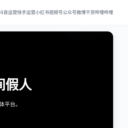
抖音运营
快手运营
小红书
视频号
公众号
微博干货
哔哩哔哩
间假人
媒体平台。