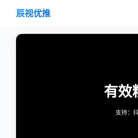
辰视优推
有效
支持：抖