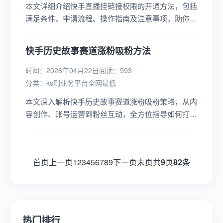
本文详细介绍快手直播挂链接权限的开通方法，包括
满足条件、申请流程、操作指南及注意事项，助你轻
松开启直播带货之旅，提升商品销量与曝光度。...
快手历史故事赛道涨粉吸粉方法
时间：2026年04月22日
阅读：593
分类：
ks刷业务平台全网最低
本文深入解析快手历史故事赛道涨粉吸粉策略，从内
容创作、账号运营到粉丝互动，全方位指导如何打造
热门历史故事账号，快速吸引并留住粉丝。...
首页
上一页
1
2
3
4
5
6
7
8
9
下一页
末页
共
9
页
82
条
热门排行