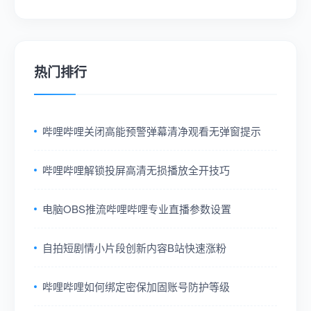
热门排行
哔哩哔哩关闭高能预警弹幕清净观看无弹窗提示
哔哩哔哩解锁投屏高清无损播放全开技巧
电脑OBS推流哔哩哔哩专业直播参数设置
自拍短剧情小片段创新内容B站快速涨粉
哔哩哔哩如何绑定密保加固账号防护等级