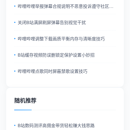
哔哩哔哩举报弹幕合规说明不恶意投诉遵守社区规
则
关闭B站满屏刷屏弹幕告别视觉干扰
哔哩哔哩调整下载画质平衡内存与清晰度技巧
B站缓存视频防误删锁定保护设置小妙招
哔哩哔哩点歌同时屏蔽禁歌设置技巧
随机推荐
B站数码测评高佣金带货轻松赚大钱思路