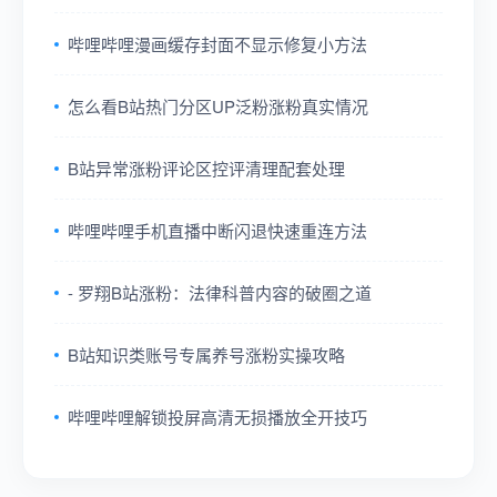
哔哩哔哩漫画缓存封面不显示修复小方法
怎么看B站热门分区UP泛粉涨粉真实情况
B站异常涨粉评论区控评清理配套处理
哔哩哔哩手机直播中断闪退快速重连方法
- 罗翔B站涨粉：法律科普内容的破圈之道
B站知识类账号专属养号涨粉实操攻略
哔哩哔哩解锁投屏高清无损播放全开技巧