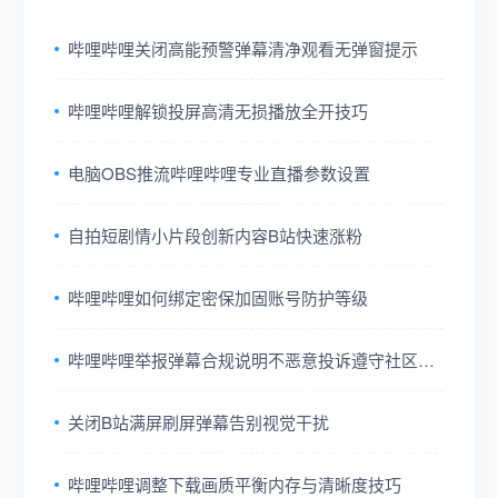
哔哩哔哩关闭高能预警弹幕清净观看无弹窗提示
哔哩哔哩解锁投屏高清无损播放全开技巧
电脑OBS推流哔哩哔哩专业直播参数设置
自拍短剧情小片段创新内容B站快速涨粉
哔哩哔哩如何绑定密保加固账号防护等级
哔哩哔哩举报弹幕合规说明不恶意投诉遵守社区规
则
关闭B站满屏刷屏弹幕告别视觉干扰
哔哩哔哩调整下载画质平衡内存与清晰度技巧