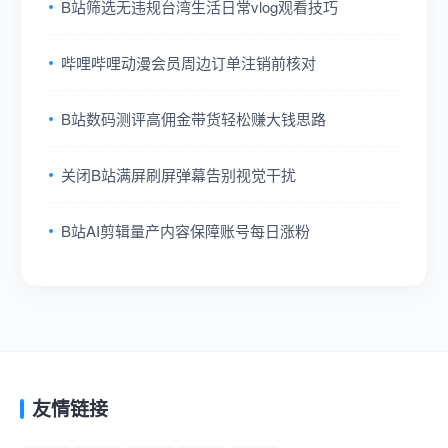
B站筛选无违规台湾生活日常vlog观看技巧
哔哩哔哩动漫会员周边订单注销前核对
B站数码测评高佣金带货轻松赚大钱思路
关闭B站满屏刷屏弹幕告别视觉干扰
B站AI剪辑量产内容保障账号每日涨粉
友情链接