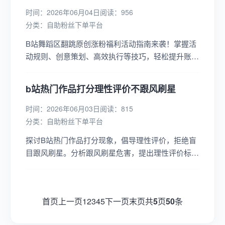
时间：2026年06月04日
阅读：956
分类：
自助粉丝下单平台
B站舞蹈区翻跳原创涨粉福利活动指南来袭！掌握活
动规则、创意策划、高效执行等技巧，轻松提升账号
曝光度，吸引更多粉丝关注，成为舞蹈区焦点！...
b站热门作品打分理性评价不跟风刷星
时间：2026年06月03日
阅读：815
分类：
自助粉丝下单平台
探讨B站热门作品打分现象，倡导理性评价，拒绝盲
目跟风刷星。分析跟风刷星危害，提出理性评价标
准，共同营造健康网络环境。...
首页
上一页
1
2
3
4
5
下一页
末页
共
5
页
50
条