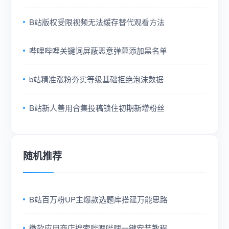
B站版权受限视频无法缓存替代观看方法
哔哩哔哩关键词屏蔽恶意弹幕添加黑名单
b站精准涨粉夯实等级基础拒绝泡沫数据
B站新人善用合集投稿锁住初期新增粉丝
随机推荐
B站百万粉UP主爆款选题库搭建万能思路
微软应用商店搜索哔哩哔哩一键安装教程