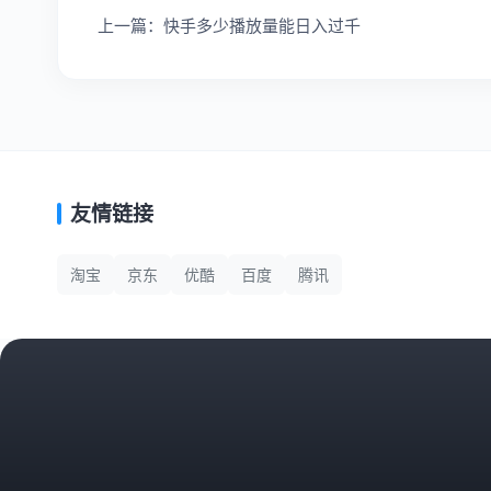
上一篇：快手多少播放量能日入过千
友情链接
淘宝
京东
优酷
百度
腾讯