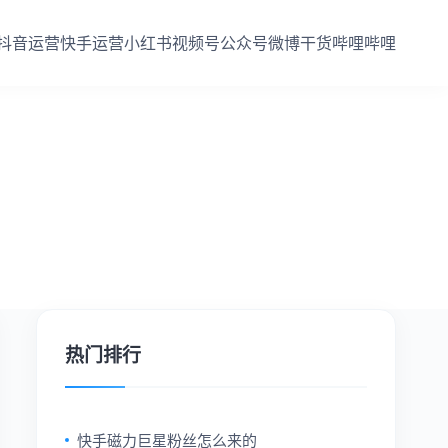
抖音运营
快手运营
小红书
视频号
公众号
微博干货
哔哩哔哩
热门排行
快手磁力巨星粉丝怎么来的