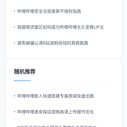
哔哩哔哩安全合规录屏不侵权指南
规避限流雷区如何成为哔哩哔哩长久安稳UP主
避免被骗认清B站涨粉给钱的真假套路
随机推荐
哔哩哔哩新人快速搭建专属频道快速出圈
哔哩哔哩美食探店视频高清上传细节优化