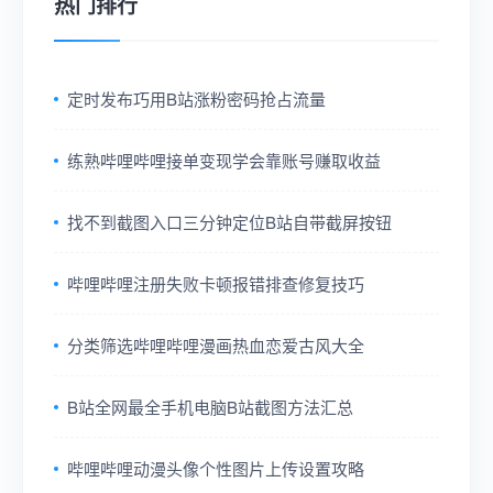
热门排行
定时发布巧用B站涨粉密码抢占流量
练熟哔哩哔哩接单变现学会靠账号赚取收益
找不到截图入口三分钟定位B站自带截屏按钮
哔哩哔哩注册失败卡顿报错排查修复技巧
分类筛选哔哩哔哩漫画热血恋爱古风大全
B站全网最全手机电脑B站截图方法汇总
哔哩哔哩动漫头像个性图片上传设置攻略