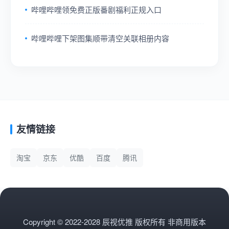
哔哩哔哩领免费正版番剧福利正规入口
哔哩哔哩下架图集顺带清空关联相册内容
友情链接
淘宝
京东
优酷
百度
腾讯
Copyright © 2022-2028 辰视优推 版权所有 非商用版本