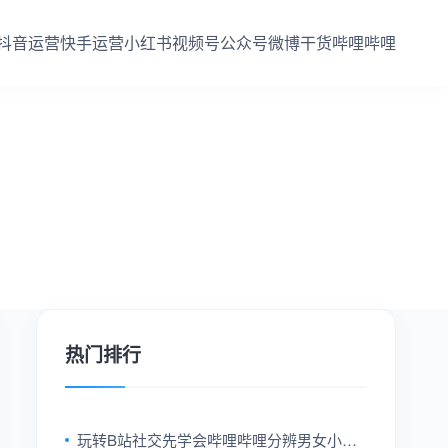
抖音运营
快手运营
小红书
视频号
公众号
微博干货
哔哩哔哩
热门排行
玩转B站社交先学会哔哩哔哩分辨男女小技