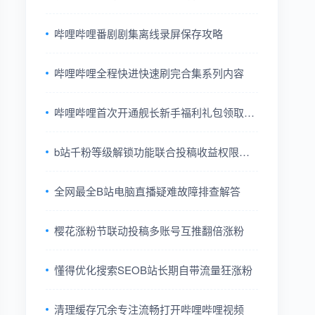
巧
哔哩哔哩番剧剧集离线录屏保存攻略
哔哩哔哩全程快进快速刷完合集系列内容
哔哩哔哩首次开通舰长新手福利礼包领取方
法
b站千粉等级解锁功能联合投稿收益权限全
解
全网最全B站电脑直播疑难故障排查解答
樱花涨粉节联动投稿多账号互推翻倍涨粉
懂得优化搜索SEOB站长期自带流量狂涨粉
清理缓存冗余专注流畅打开哔哩哔哩视频