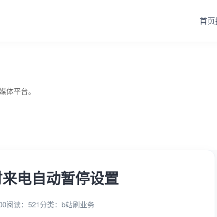
首页
自媒体平台。
时来电自动暂停设置
00
阅读：521
分类：
b站刷业务