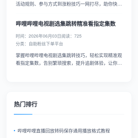
活动规则、参与方式到涨粉技巧一网打尽，助你快速
提升粉丝量，成为B站生活区热门UP主！...
哔哩哔哩电视剧选集跳转精准看指定集数
时间：2026年06月03日
阅读：725
分类：
自助粉丝下单平台
掌握哔哩哔哩电视剧选集跳转技巧，轻松实现精准观
看指定集数，告别繁琐搜索，提升追剧体验，让你的
观影时光更加高效愉快！...
热门排行
哔哩哔哩直播回放转码保存通用播放格式教程