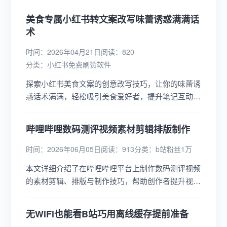
账号中脱颖而出。...
美食专属小红书转文案改写味蕾诱惑满满话
术
时间：2026年04月21日
阅读：820
分类：
小红书免费刷赞软件
探索小红书美食文案的创意改写技巧，让你的味蕾诱
惑话术满满，轻松吸引美食爱好者，提升笔记互动与
曝光，打造爆款美食内容！...
哔哩哔哩数码测评视频素材剪辑排版制作
时间：2026年06月05日
阅读：913
分类：
b站粉丝1万
本文详细介绍了在哔哩哔哩平台上制作数码测评视频
的素材剪辑、排版与制作技巧，帮助创作者提升视频
质量，吸引更多观众关注。...
无WiFi也能看B站巧用离线缓存提前准备