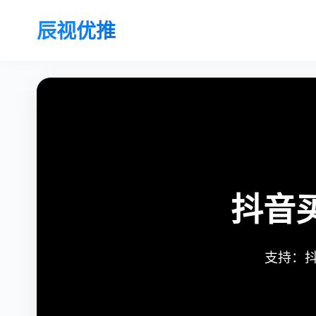
辰视优推
抖音
支持：抖