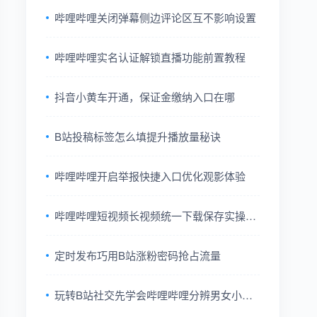
哔哩哔哩关闭弹幕侧边评论区互不影响设置
哔哩哔哩实名认证解锁直播功能前置教程
抖音小黄车开通，保证金缴纳入口在哪
B站投稿标签怎么填提升播放量秘诀
哔哩哔哩开启举报快捷入口优化观影体验
哔哩哔哩短视频长视频统一下载保存实操流
程
定时发布巧用B站涨粉密码抢占流量
玩转B站社交先学会哔哩哔哩分辨男女小技
巧