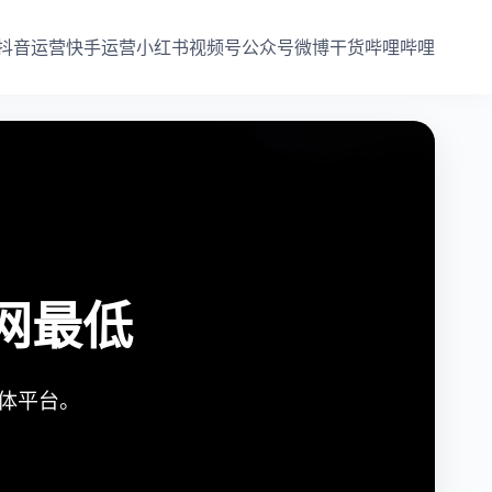
抖音运营
快手运营
小红书
视频号
公众号
微博干货
哔哩哔哩
网最低
媒体平台。